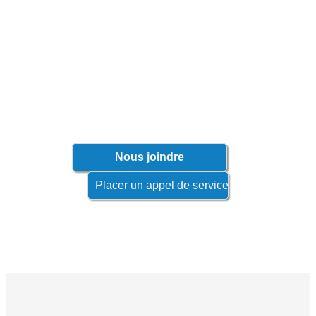
N'attendez pas que les problèmes
surviennent!
Contactez votre représentant afin de
connaître les produits qui s'appliquent à
votre industrie.