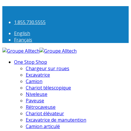
1.855.730.5555
English
Français
One Stop Shop
Chargeur sur roues
Excavatrice
Camion
Chariot télescopique
Niveleuse
Paveuse
Rétrocaveuse
Chariot élévateur
Excavatrice de manutention
Camion articulé