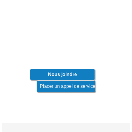
N'attendez pas que les problèmes
surviennent!
Contactez votre représentant afin de
connaître les produits qui s'appliquent à
votre industrie.