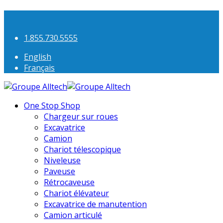
1.855.730.5555
English
Français
One Stop Shop
Chargeur sur roues
Excavatrice
Camion
Chariot télescopique
Niveleuse
Paveuse
Rétrocaveuse
Chariot élévateur
Excavatrice de manutention
Camion articulé