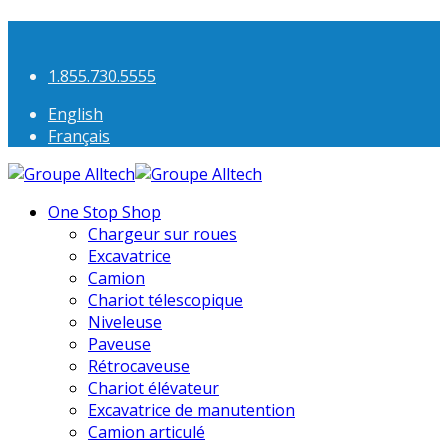
1.855.730.5555
English
Français
One Stop Shop
Chargeur sur roues
Excavatrice
Camion
Chariot télescopique
Niveleuse
Paveuse
Rétrocaveuse
Chariot élévateur
Excavatrice de manutention
Camion articulé